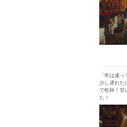
「年は違っ
少し遅れた
で乾杯！甘
た！