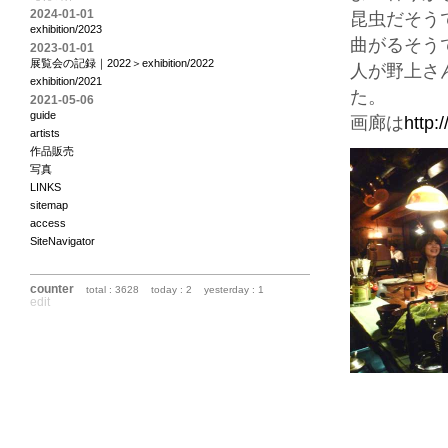
2024-01-01
昆虫だそう
exhibition/2023
曲がるそう
2023-01-01
展覧会の記録｜2022＞exhibition/2022
人が野上さ
exhibition/2021
た。
2021-05-06
guide
画廊は
http:
artists
作品販売
写真
LINKS
sitemap
access
SiteNavigator
counter
total : 3628
today : 2
yesterday : 1
edit