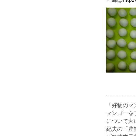
画廊は
http:
「好物のマ
マンゴーを
について大
紀夫の「豊