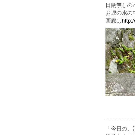
日陰無しの
お堀の水の
画廊は
http:
「今日の、