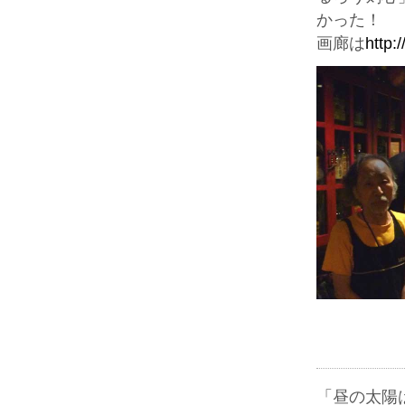
かった！
画廊は
http:
「昼の太陽