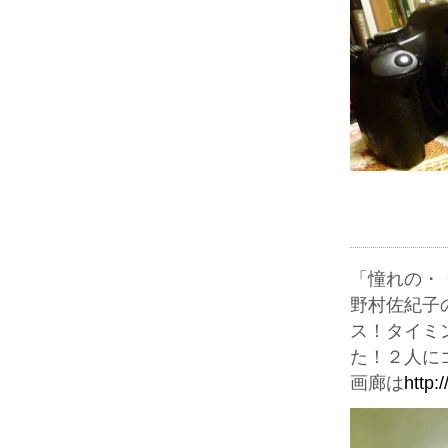
「憧れの・
野村佐紀子
ス！タイミ
た！２人に
画廊は
http: