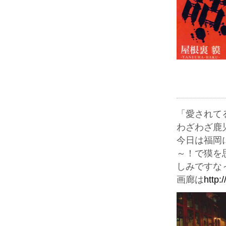
「愛されて
わざわざ鹿児
今日は福岡
～！で獏を
しみですな
画廊は
http: