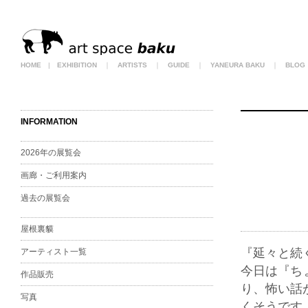
HOME
|
EXHIBITION
｜
ARTISTS
｜
GUIDE
｜
YANEURA BAKU
｜
BLOG
INFORMATION
2026年の展覧会
画廊・ご利用案内
過去の展覧会
屋根裏貘
『延々と続
アーティスト一覧
今日は『ち
作品販売
り、怖い話
写真
くそうです