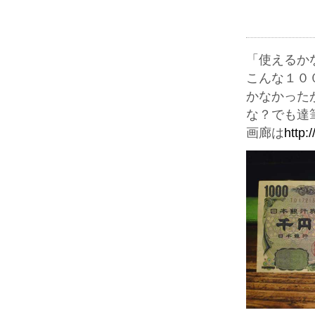
「使えるか
こんな１０
かなかった
な？でも達
画廊は
http: