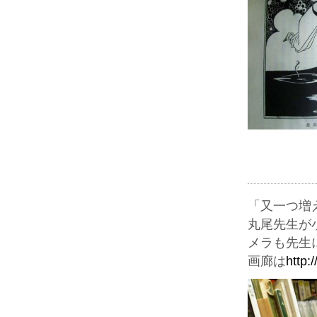
「又一つ増
丸尾先生が
メラも先生
画廊は
http: