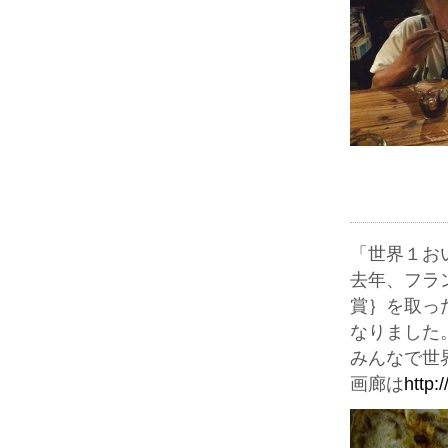
「世界１お
去年、フラ
賞｝を取っ
なりました
みんなで世
画廊は
http: