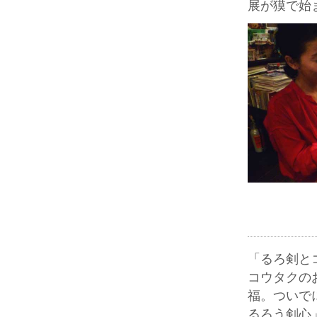
展が獏で始
「るろ剣と
コウタクの
福。ついで
るろう剣心