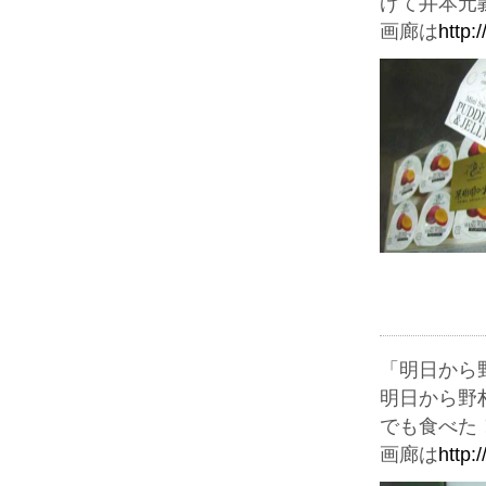
げて井本元
画廊は
http:
「明日から
明日から野
でも食べた
画廊は
http: