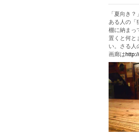
「夏向き？
ある人の「
棚に納まっ
置くと何と
い。さる人
画廊は
http: