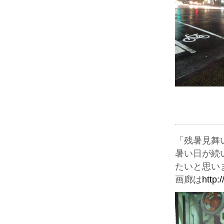
「残暑見舞
暑い日が続
たいと思い
画廊は
http: