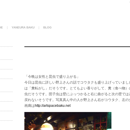
DE
｜
YANEURA BAKU
｜
BLOG
「今晩は女性と昆虫で盛り上がる」
今日は昆虫に詳しい野上さんの話でコウタクも盛り上げっていまし
は「糞転がし」だそうです。とてもよい香りがして、糞（食べ物）
虫だそうです。団子虫は壁にぶっつかると右に曲がると次の壁では
戻れないそうです。写真真ん中の人が野上さん右がコウタク、左の
画廊は
http://artspacebaku.net