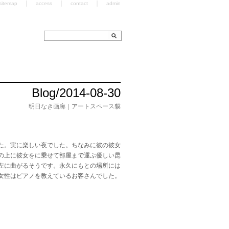
｜
｜
｜
sitemap
access
contact
admin
Blog/2014-08-30
明日なき画廊｜アートスペース貘
た。実に楽しい夜でした。ちなみに彼の彼女
の上に彼女をに乗せて部屋まで運ぶ優しい昆
左に曲がるそうです。永久にもとの場所には
女性はピアノを教えているお客さんでした。