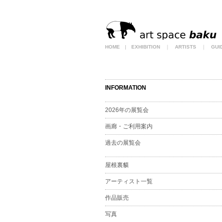
HOME
|
EXHIBITION
｜
ARTISTS
｜
GUI
INFORMATION
2026年の展覧会
画廊・ご利用案内
過去の展覧会
屋根裏貘
アーティスト一覧
作品販売
写真