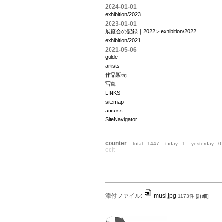
2024-01-01
exhibition/2023
2023-01-01
展覧会の記録｜2022＞exhibition/2022
exhibition/2021
2021-05-06
guide
artists
作品販売
写真
LINKS
sitemap
access
SiteNavigator
counter
total : 1447
today : 1
yesterday : 0
edit
添付ファイル:
musi.jpg
1173件
[
詳細
]