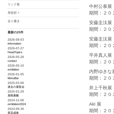
リンク集
中村公泰展
期間：２０
美術折々
走り書き
安藤圭汰展 
期間：２０
最新の20件
安藤圭汰展
2026-08-03
information
期間：２０
2026-07-27
HeadTopics
平井真人展
2026-05-28
contact
期間：２０
2026-05-10
exhibition
内野ゆきな
2026-01-05
期間：２０
MenuBar
2025-03-06
過去の展覧会
井上千秋展
2025-01-29
期間：２０
屋根裏貘
2024-12-08
Aki 展
exhibition/2024
2024-09-30
期間：２０
尾花成春