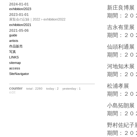
2024-01-01
新庄良博展
exhibition/2023
2023-01-01
期間：２０
展覧会の記録｜2022＞exhibition/2022
exhibition/2021
吉永有里展
2021-05-06
期間：２０
guide
artists
仙頭利通展
作品販売
写真
期間：２０
LINKS
sitemap
河地知木展
access
期間：２０
SiteNavigator
松浦孝展
counter
total : 2260
today : 2
yesterday : 1
edit
期間：２０
小島拓朗展
期間：２０
野村佐紀子
期間：２０