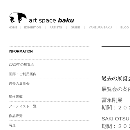
HOME
|
EXHIBITION
｜
ARTISTS
｜
GUIDE
｜
YANEURA BAKU
｜
BLOG
INFORMATION
2026年の展覧会
画廊・ご利用案内
過去の展覧
過去の展覧会
展覧会の案
屋根裏貘
冨永剛展
アーティスト一覧
期間：２０
作品販売
SAKI OTS
写真
期間：２０