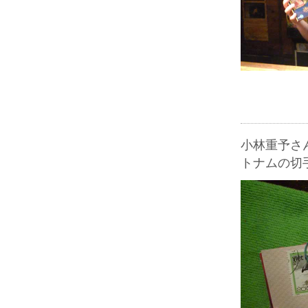
小林重予さ
トナムの切