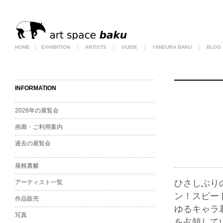
HOME
|
EXHIBITION
｜
ARTISTS
｜
GUIDE
｜
YANEURA BAKU
｜
BLOG
INFORMATION
2026年の展覧会
画廊・ご利用案内
過去の展覧会
屋根裏貘
ひさしぶり
アーティスト一覧
ン！スピー
作品販売
ゆるキゃラ
写真
を占領して