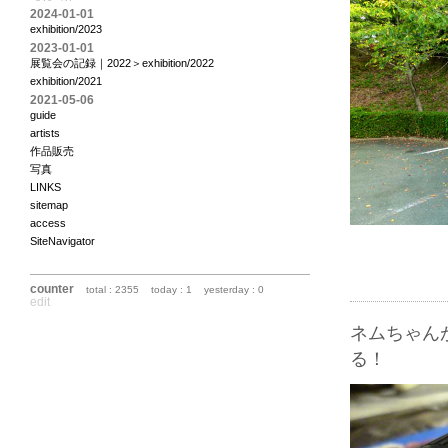
2024-01-01
exhibition/2023
2023-01-01
展覧会の記録｜2022＞exhibition/2022
exhibition/2021
2021-05-06
guide
artists
作品販売
写真
LINKS
sitemap
access
SiteNavigator
counter
total : 2355
today : 1
yesterday : 0
edit
ネムちゃん
る！