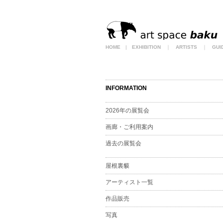
HOME
|
EXHIBITION
｜
ARTISTS
｜
GUI
INFORMATION
2026年の展覧会
画廊・ご利用案内
過去の展覧会
屋根裏貘
アーティスト一覧
作品販売
写真