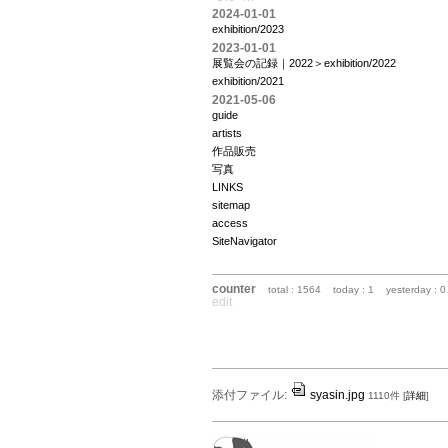
2024-01-01
exhibition/2023
2023-01-01
展覧会の記録｜2022＞exhibition/2022
exhibition/2021
2021-05-06
guide
artists
作品販売
写真
LINKS
sitemap
access
SiteNavigator
counter
total : 1564
today : 1
yesterday : 0
edit
添付ファイル:
syasin.jpg
1110件
[
詳細
]