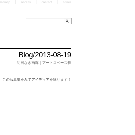
｜
｜
｜
sitemap
access
contact
admin
Blog/2013-08-19
明日なき画廊｜アートスペース貘
。この写真集をみてアイディアを練ります！