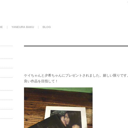
DE
｜
YANEURA BAKU
｜
BLOG
ケイちゃんと夕希ちゃんにプレゼントされました。嬉しい限りです
良い作品を目指して！