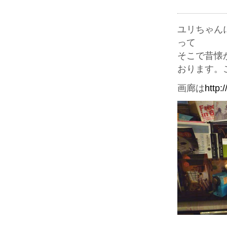
ユリちゃん
って
そこで昔懐
おります。
画廊は
http: