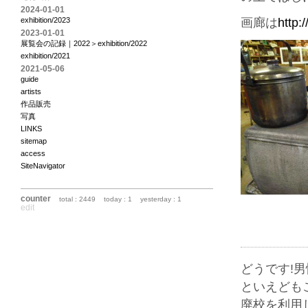
2024-01-01
exhibition/2023
画廊は
http:
2023-01-01
展覧会の記録｜2022＞exhibition/2022
exhibition/2021
2021-05-06
guide
artists
作品販売
写真
LINKS
sitemap
access
SiteNavigator
counter
total : 2449
today : 1
yesterday : 1
edit
どうです!
といえども
廃校を利用