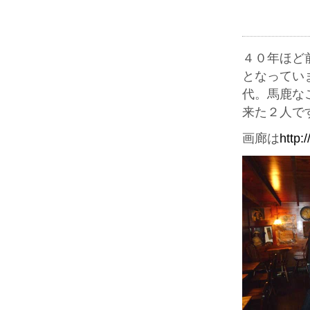
４０年ほど
となってい
代。馬鹿な
来た２人で
画廊は
http: