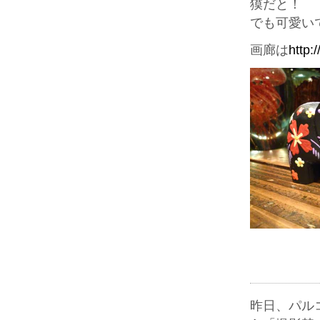
獏だと！
でも可愛い
画廊は
http:
昨日、パル