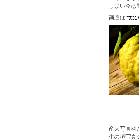
しまい今は
画廊は
http:
産大写真科
生の頃写真