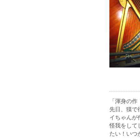
「渾身の作
先日、獏で
イちゃんが
怪我をして
たい！いつ