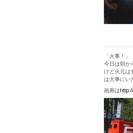
「火事！」
今日は朝か
けど火元は
は大事にい
画廊は
http: