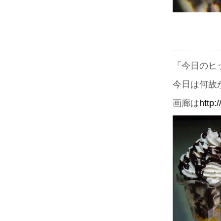
「今日のヒ
今日は何故
画廊は
http: