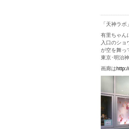
「天神ラボ
有里ちゃん
入口のショ
が空を舞っ
東京･明治
画廊は
http: