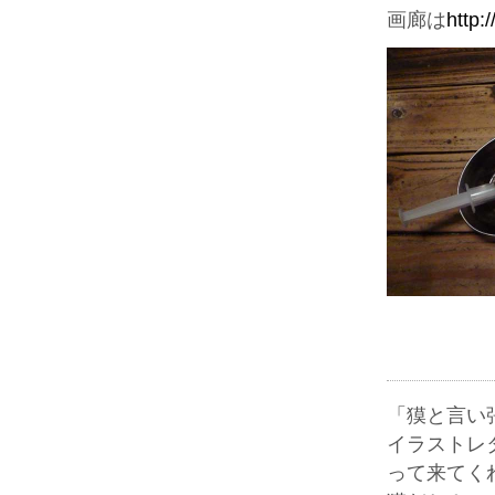
画廊は
http:
「獏と言い
イラストレ
って来てく