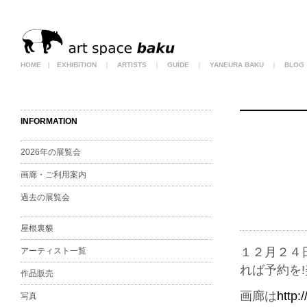
HOME
|
EXHIBITION
｜
ARTISTS
｜
GUIDE
｜
YANEURA BAKU
｜
BLOG
INFORMATION
2026年の展覧会
画廊・ご利用案内
過去の展覧会
屋根裏貘
１２月２４
アーティスト一覧
れば予約を
作品販売
画廊は
http:
写真