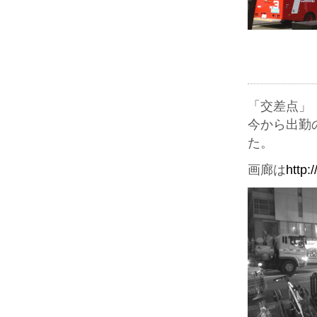
「交差点」
今から出勤
た。
画廊は
http: