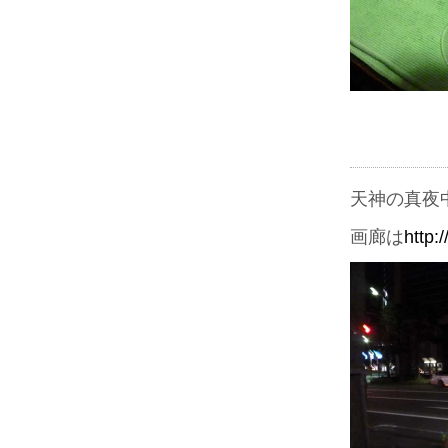
天神の真夜
画廊は
http: