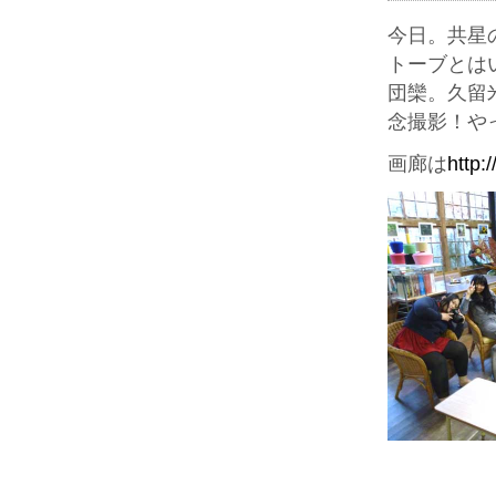
今日。共星
トーブとは
団欒。久留
念撮影！や
画廊は
http: