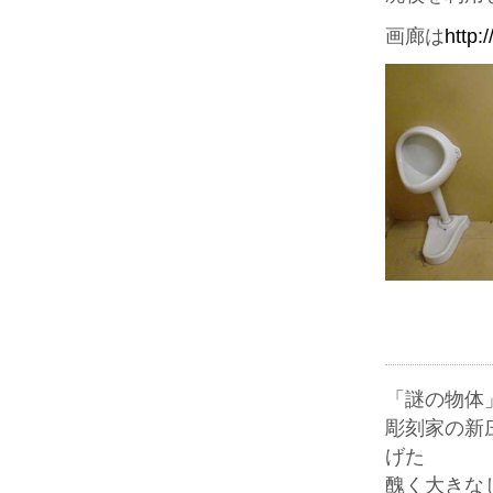
画廊は
http:
「謎の物体
彫刻家の新
げた
醜く大きな