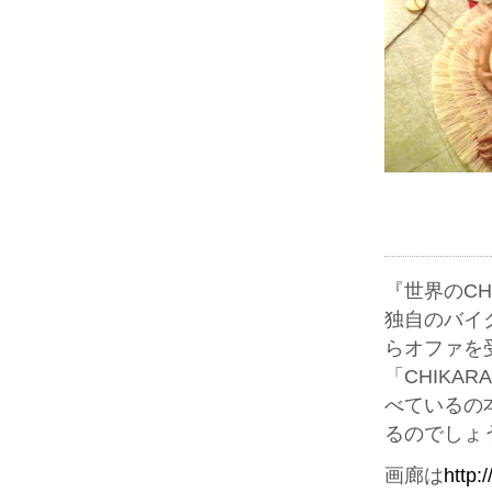
『世界のCHI
独自のバイ
らオファを
「CHIKA
べているの
るのでしょ
画廊は
http: