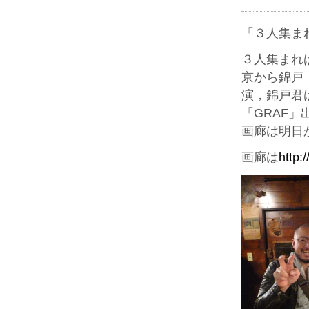
「３人集ま
３人集まれ
京から錦戸
演，錦戸君
「GRAF」
画廊は明日
画廊は
http: