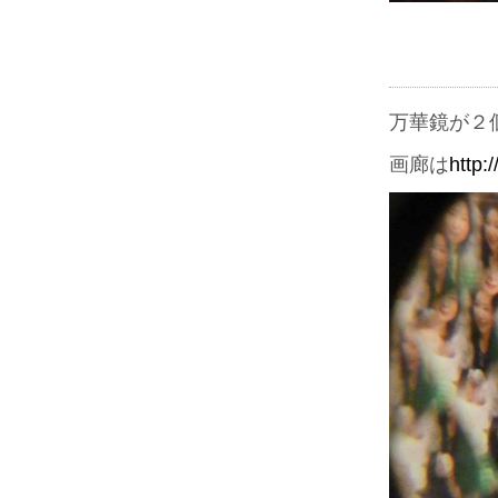
万華鏡が２
画廊は
http: