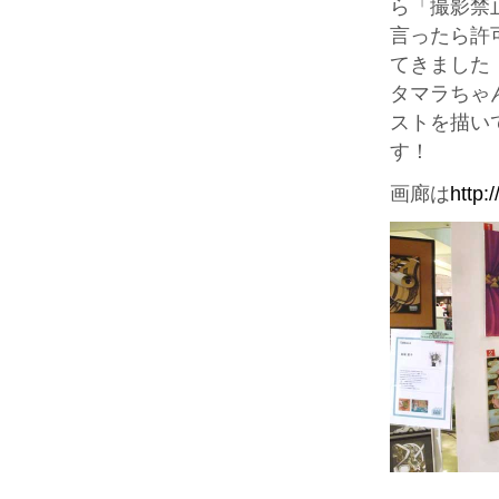
ら「撮影禁
言ったら許
てきました
タマラちゃ
ストを描い
す！
画廊は
http: