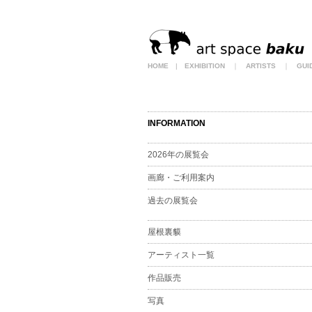
HOME
|
EXHIBITION
｜
ARTISTS
｜
GUI
INFORMATION
2026年の展覧会
画廊・ご利用案内
過去の展覧会
屋根裏貘
アーティスト一覧
作品販売
写真