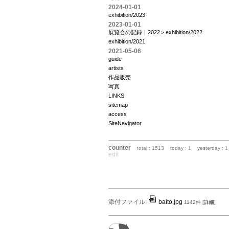
2024-01-01
exhibition/2023
2023-01-01
展覧会の記録｜2022＞exhibition/2022
exhibition/2021
2021-05-06
guide
artists
作品販売
写真
LINKS
sitemap
access
SiteNavigator
counter
total : 1513
today : 1
yesterday : 1
edit
添付ファイル:
baito.jpg
1142件
[
詳細
]