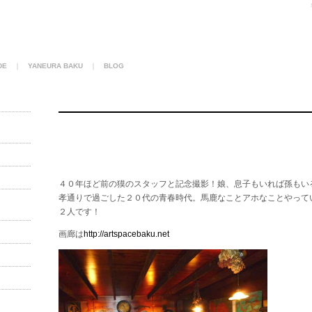
DE
｜
YANEURA BAKU
｜
BLOG
４０年ほど前の獏のスタッフと記念撮影！娘、息子もいれば孫もい
孝通りで過ごした２０代の青春時代。馬鹿なことアホなことやって
２人です！
画廊は
http://artspacebaku.net