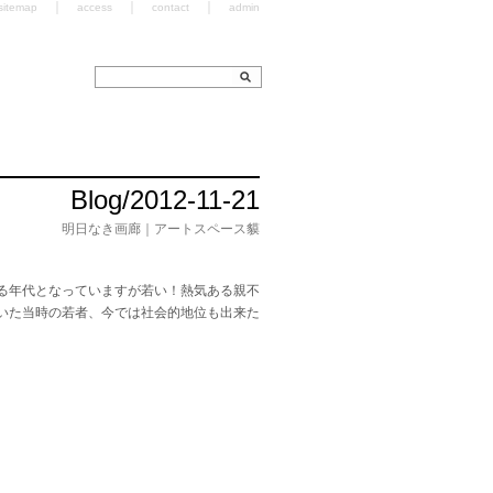
｜
｜
｜
sitemap
access
contact
admin
Blog/2012-11-21
明日なき画廊｜アートスペース貘
る年代となっていますが若い！熱気ある親不
いた当時の若者、今では社会的地位も出来た