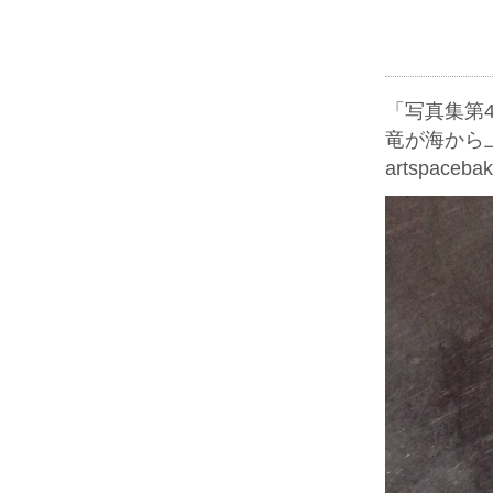
「写真集第4
竜が海から
artspacebak