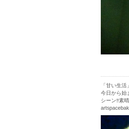
「甘い生活
今日から始
シーン‼️素晴
artspaceba