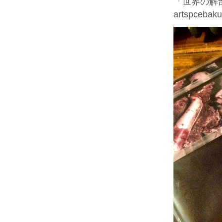
「世界の解剖
artspcebak