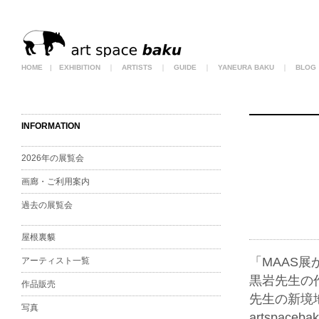
HOME
|
EXHIBITION
｜
ARTISTS
｜
GUIDE
｜
YANEURA BAKU
｜
BLOG
INFORMATION
2026年の展覧会
画廊・ご利用案内
過去の展覧会
屋根裏貘
「MAAS展
アーティスト一覧
黒岩先生の作
作品販売
先生の新境地
写真
artspacebak