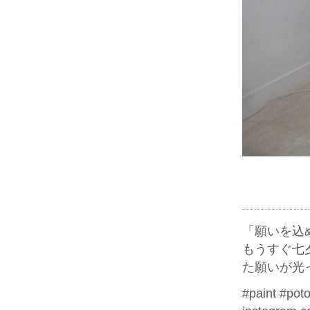
「願いを込め
もうすぐ七
た願いが光っ
#paint #p