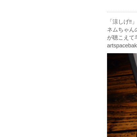
「涼しげ‼️
ネムちゃん
が聴こえて
artspaceba