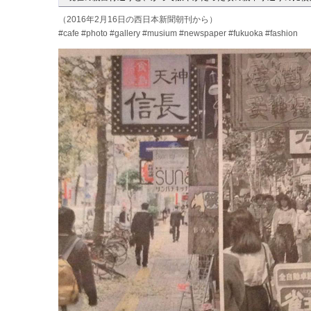
（2016年2月16日の西日本新聞朝刊から）
‪#‎cafe‬ ‪#‎photo‬ ‪#‎gallery‬ ‪#‎musium‬ ‪#‎newspaper‬ ‪#‎fukuoka‬ ‪#‎fashion‬