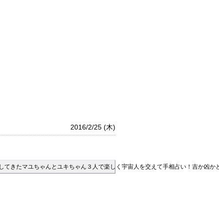
2016/2/25 (木)
してきたマユちゃんとユキちゃん３人で楽しく宇宙人を交えて手相占い！吉か凶か