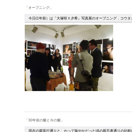
「オープニング」
今日(1年前）は「大塚咲Ｘ夕希』写真展のオープニング．コウ
「30年前の貘と今の貘」
現在の親富行通りと、かって賑やかだった頃の親不孝通りの比較