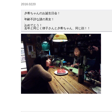
2016.0220
夕希ちゃんのお誕生日会！

.

年齢不詳な謎の美女！

.

おめでとう！

去年と同じく律子さんと夕希ちゃん、同じ顔！！