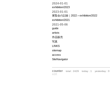
2024-01-01
exhibition/2023
2023-01-01
展覧会の記録｜2022＞exhibition/2022
exhibition/2021
2021-05-06
guide
artists
作品販売
写真
LINKS
sitemap
access
SiteNavigator
counter
total : 2429
today : 1
yesterday : 0
edit