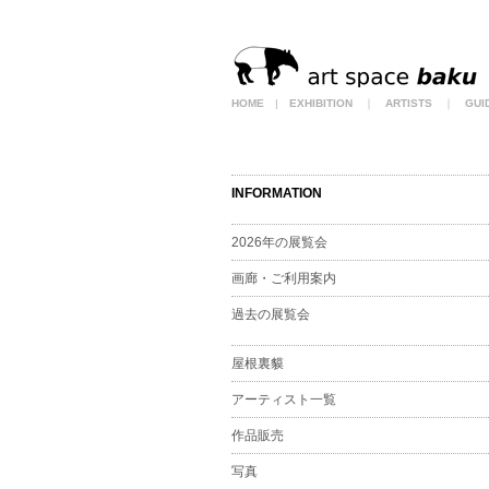
HOME
|
EXHIBITION
｜
ARTISTS
｜
GUI
INFORMATION
2026年の展覧会
画廊・ご利用案内
過去の展覧会
屋根裏貘
アーティスト一覧
作品販売
写真