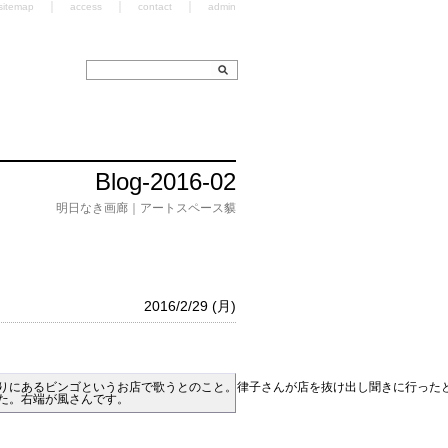
｜
｜
｜
sitemap
access
contact
admin
Blog-2016-02
明日なき画廊｜アートスペース貘
2016/2/29 (月)
りにあるビンゴというお店で歌うとのこと。律子さんが店を抜け出し聞きに行ったと
た。右端が風さんです。