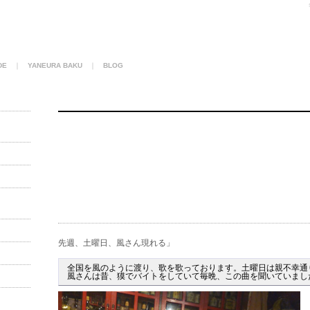
DE
｜
YANEURA BAKU
｜
BLOG
先週、土曜日、風さん現れる」
全国を風のように渡り、歌を歌っております。土曜日は親不幸通
風さんは昔、獏でバイトをしていて毎晩、この曲を聞いていまし