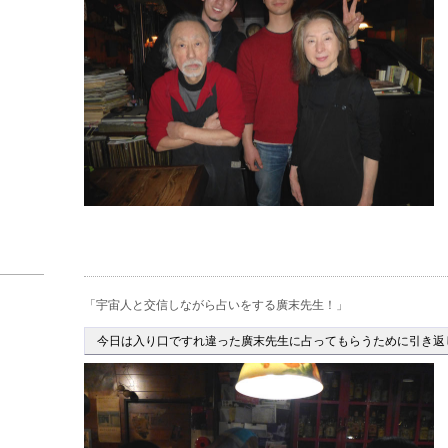
「宇宙人と交信しながら占いをする廣末先生！」
今日は入り口ですれ違った廣末先生に占ってもらうために引き返