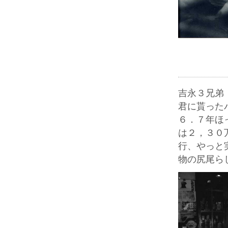
吉永３兄弟
君に貰った
６．７年ほ
は２，３０
行、やっと
物の尻尾ら