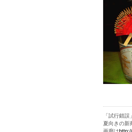
「試行錯誤
夏向きの新
画廊は
http: