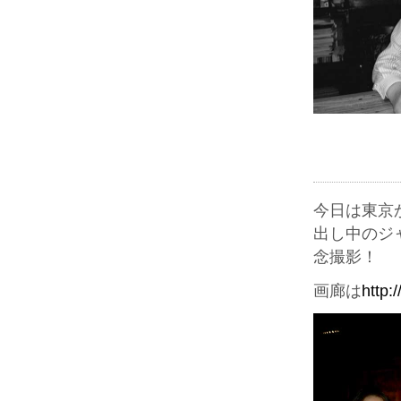
今日は東京
出し中のジ
念撮影！
画廊は
http: