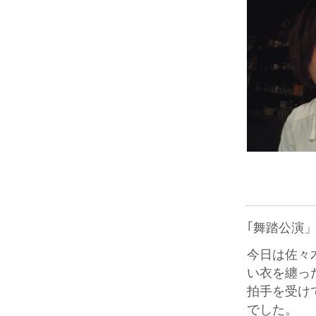
｢舞踏公演
今日は佐々
い衣を纏っ
拍手を受け
でした。