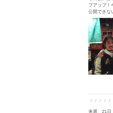
プアップ！
公開できな
「「「「「
来週、21