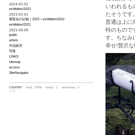
2024-01-01
いわれるも
exhibition/2023
たそうです
2023-01-01
展覧会の記録｜2022＞exhibition/2022
普通は上に
exhibition/2021
特のもので
2021-05-06
guide
す。ちなみ
artists
幸せ!贅沢
作品販売
写真
LINKS
sitemap
access
SiteNavigator
counter
total : 2859
today : 1
yesterday : 1
edit