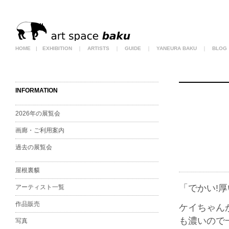
HOME
|
EXHIBITION
｜
ARTISTS
｜
GUIDE
｜
YANEURA BAKU
｜
BLOG
INFORMATION
2026年の展覧会
画廊・ご利用案内
過去の展覧会
屋根裏貘
「でかい!厚
アーティスト一覧
作品販売
ケイちゃん
も濃いので
写真