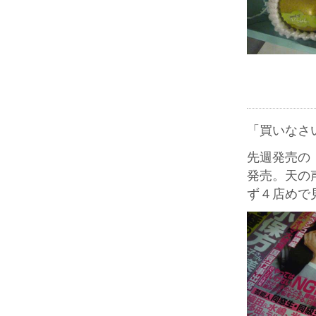
「買いなさ
先週発売の
発売。天の
ず４店めで