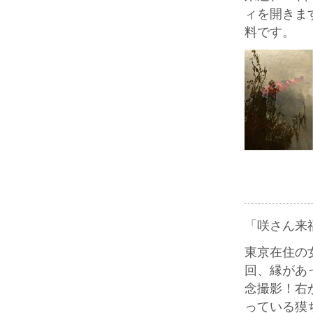
ィを開きま
料です。
「咲さん来
東京在住の
回、縁があ
念撮影！右
っている獏