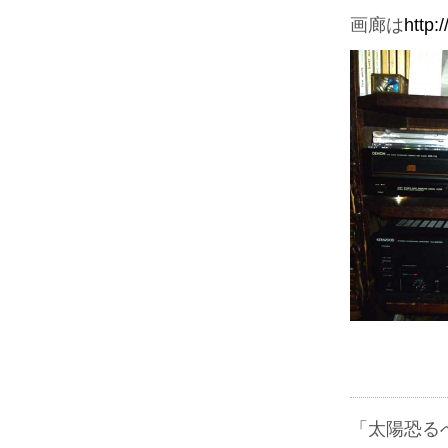
画廊は
http:
「太陽恐る