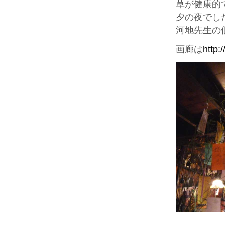
草が健康的
夕の夜でし
河地先生の
画廊は
http: