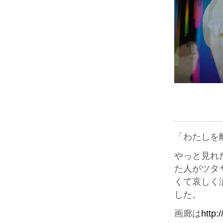
「わたしを
やっと見れ
た人がツタ
くて哀しく
した。
画廊は
http: