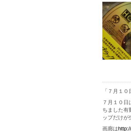
「７月１０
７月１０日
ちました有
ップだけが
画廊は
http: