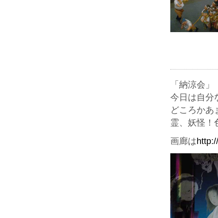
「納涼会」
今日は自分
どころかあ
霊、妖怪！
画廊は
http: