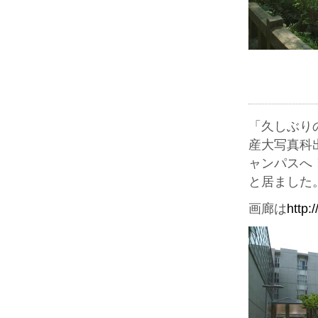
「久しぶり
産大写真科
ャンパスへ
と居ました
画廊は
http: