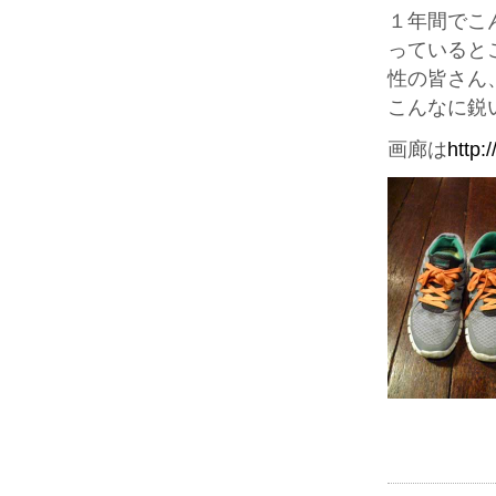
１年間でこ
っていると
性の皆さん
こんなに鋭
画廊は
http: