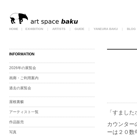
HOME
|
EXHIBITION
｜
ARTISTS
｜
GUIDE
｜
YANEURA BAKU
｜
BLOG
INFORMATION
2026年の展覧会
画廊・ご利用案内
過去の展覧会
屋根裏貘
「すました
アーティスト一覧
作品販売
カウンター
ーは２０数
写真