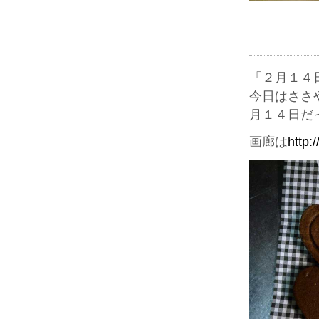
「２月１４
今日はささ
月１４日だ
画廊は
http: