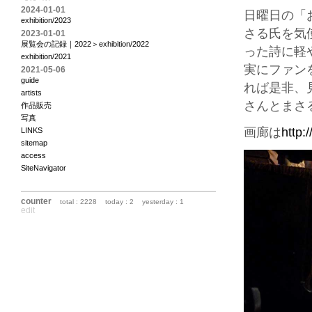
2024-01-01
日曜日の「
exhibition/2023
さる氏を気
2023-01-01
展覧会の記録｜2022＞exhibition/2022
った詩に軽
exhibition/2021
実にファン
2021-05-06
guide
れば是非、
artists
さんとまさ
作品販売
写真
画廊は
http:
LINKS
sitemap
access
SiteNavigator
counter
total : 2228
today : 2
yesterday : 1
edit