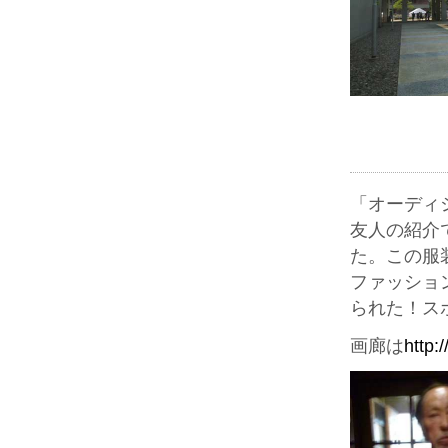
「オーディ
友人の紹介
た。この服
ファッショ
られた！ス
画廊は
http: