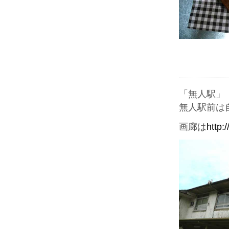
「無人駅」
無人駅前は
画廊は
http: