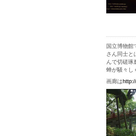
国立博物館
さん同士と
んで切磋琢
蝉が騒々し
画廊は
http: