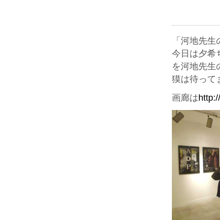
「河地先生
今日は夕希
を河地先生
獏は待って
画廊は
http: