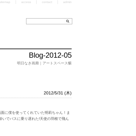
｜
｜
｜
sitemap
access
contact
admin
Blog-2012-05
明日なき画廊｜アートスペース貘
2012/5/31 (木)
画面に僕を使ってくれていた明莉ちゃん！ま
酔いでバスに乗り遅れた!天使の羽根で飛ん