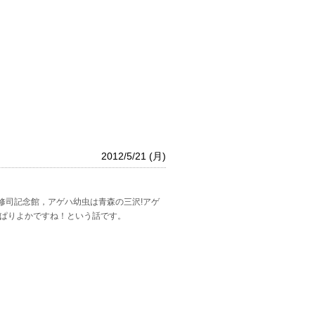
2012/5/21 (月)
修司記念館，アゲハ幼虫は青森の三沢!アゲ
っぱりよかですね！という話です。