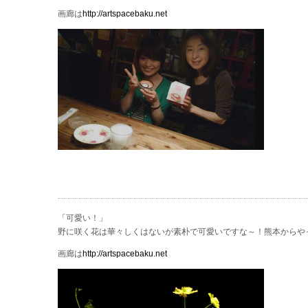
画廊は
http://artspacebaku.net
「可愛い！」
野に咲く花は華々しくはないが素朴で可愛いですな～！熊本からや
画廊は
http://artspacebaku.net