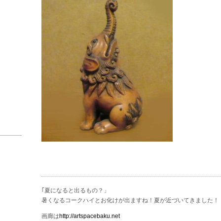
｢夏になると出るもの？」
暑くなるコークハイとお化けが出ますね！夏が近づいてきました！
画廊は
http://artspacebaku.net