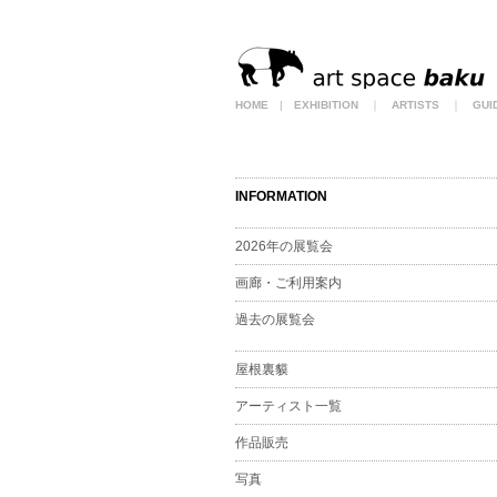
HOME
|
EXHIBITION
｜
ARTISTS
｜
GUI
INFORMATION
2026年の展覧会
画廊・ご利用案内
過去の展覧会
屋根裏貘
アーティスト一覧
作品販売
写真