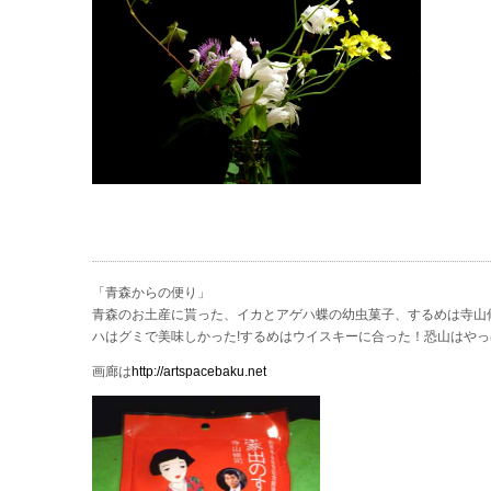
「青森からの便り」
青森のお土産に貰った、イカとアゲハ蝶の幼虫菓子、するめは寺山
ハはグミで美味しかった!するめはウイスキーに合った！恐山はや
画廊は
http://artspacebaku.net