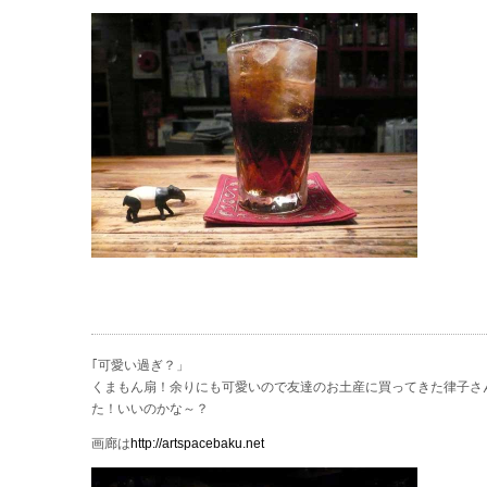
｢可愛い過ぎ？」
くまもん扇！余りにも可愛いので友達のお土産に買ってきた律子さ
た！いいのかな～？
画廊は
http://artspacebaku.net