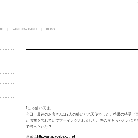
DE
｜
YANEURA BAKU
｜
BLOG
｢ほろ酔い天使」
今日、最後のお客さんは2人の酔いどれ天使でした。携帯の待受け
た名前を忘れていてブーイングされました。左のマキちゃんとほろ
で帰ったかな？
画廊は
http://artspacebaku.net