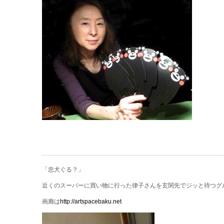
「忠犬ぐる？」
近くのスーパーに買い物に行った律子さんを玄関先でジッと待つグル
画廊は
http://artspacebaku.net