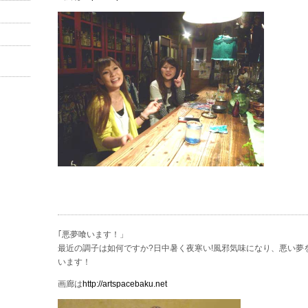
｢悪夢喰います！」
最近の調子は如何ですか?日中暑く夜寒い!風邪気味になり、悪い夢
います！
画廊は
http://artspacebaku.net