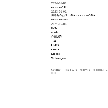
2024-01-01
exhibition/2023
2023-01-01
展覧会の記録｜2022＞exhibition/2022
exhibition/2021
2021-05-06
guide
artists
作品販売
写真
LINKS
sitemap
access
SiteNavigator
counter
total : 2271
today : 1
yesterday : 1
edit