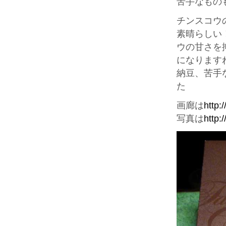
苦手なもの
チンスコウ
素晴らしい
ウの甘さを
になります
納豆、苦手
た
画廊は
http:
写真は
http: