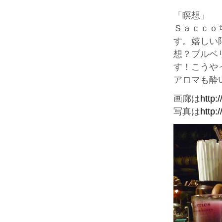
「瞑想」
Ｓａｃｃｏ
す。嬉しい
想？ブルベ
す！こうや
アロマも酔
画廊は
http:
写真は
http: