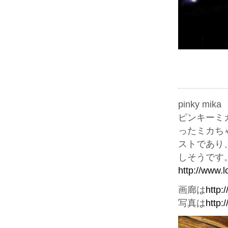
pinky mika
ピンキーミ
ったミカち
ストであり
しそうです
http://www.lol
画廊は
http:
写真は
http: