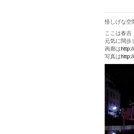
怪しげな空
ここは春吉
元気に闊歩
画廊は
http:
写真は
http: