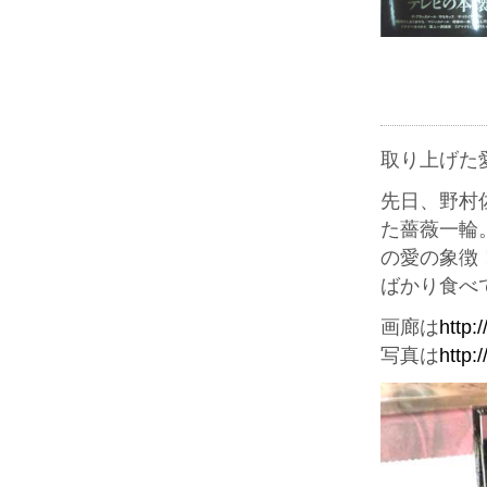
取り上げた
先日、野村
た薔薇一輪
の愛の象徴
ばかり食べ
画廊は
http:
写真は
http: