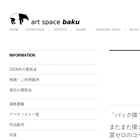
HOME
|
EXHIBITION
｜
ARTISTS
｜
GUIDE
｜
YANEURA BAKU
｜
BLOG
INFORMATION
2026年の展覧会
画廊・ご利用案内
過去の展覧会
屋根裏貘
「バック獏
アーティスト一覧
作品販売
またまた獏
質ゼロのコ
写真