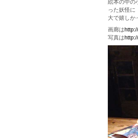
絵本の中の
った妖怪に
大で嬉しか
画廊は
http:
写真は
http: