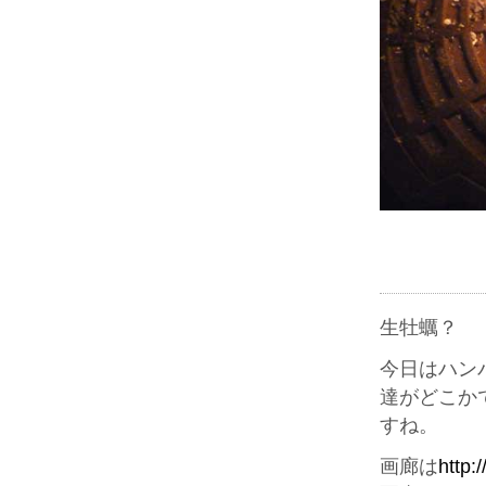
生牡蠣？
今日はハン
達がどこか
すね。
画廊は
http: