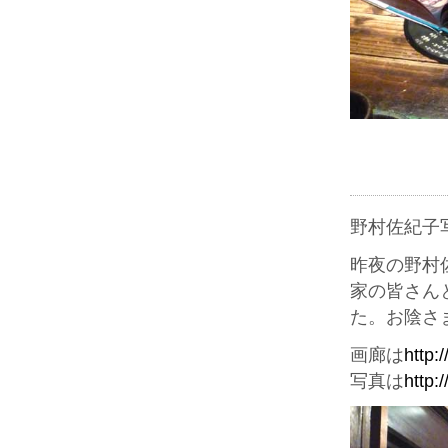
野村佐紀子
昨夜の野村
家の皆さん
た。お陰さ
画廊は
http:
写真は
http: