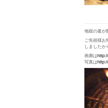
地獄の釜が
ご先祖様お
しましたか
画廊は
http:
写真は
http: