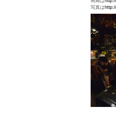
画廊は
http:
写真は
http: