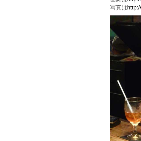
写真は
http: