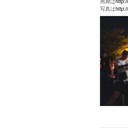
画廊は
http:
写真は
http: