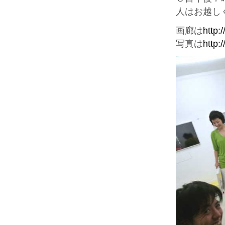
人はお越し
画廊は
http:
写真は
http: