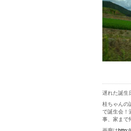
遅れた誕生
桂ちゃんの
で誕生会！
事、家まで
画廊は
http: