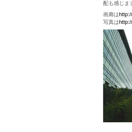
配も感じま
画廊は
http:
写真は
http: