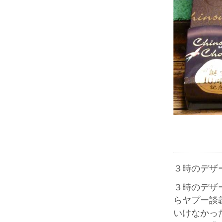
３時のデザ
３時のデザ
らヤプー談
いけなかっ