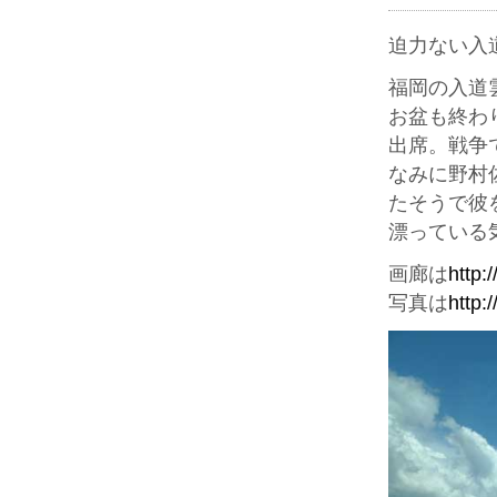
迫力ない入
福岡の入道
お盆も終わ
出席。戦争
なみに野村
たそうで彼
漂っている
画廊は
http:
写真は
http: