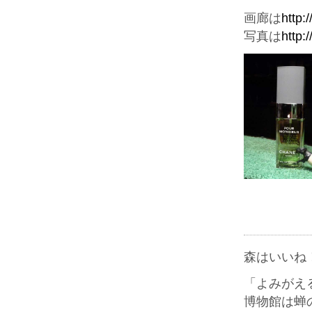
画廊は
http:
写真は
http:
森はいいね
「よみがえ
博物館は蝉