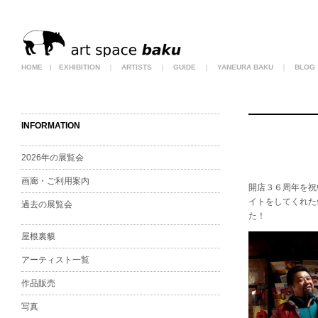
HOME
|
EXHIBITION
｜
ARTISTS
｜
GUIDE
｜
YANEURA BAKU
｜
BLOG
INFORMATION
2026年の展覧会
画廊・ご利用案内
開店３６周年を祝
イトをしてくれた
過去の展覧会
た！
屋根裏貘
アーティスト一覧
作品販売
写真