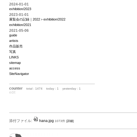
2024-01-01
exhibition/2023
2023-01-01
展覧会の記録｜2022＞exhibition/2022
exhibition/2021
2021-05-06
guide
artists
作品販売
写真
LINKS
sitemap
access
SiteNavigator
counter
total : 1474
today : 1
yesterday : 1
edit
添付ファイル:
hana.jpg
1073件
[
詳細
]