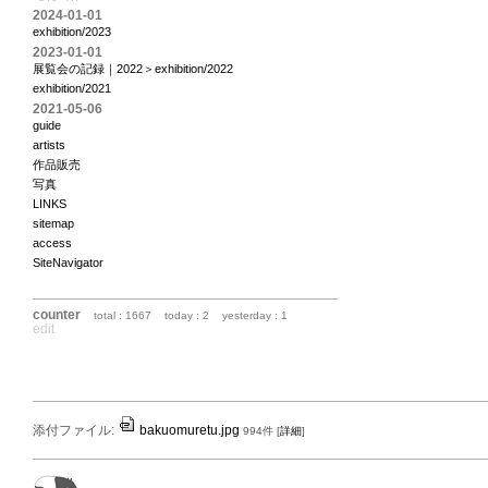
2024-01-01
exhibition/2023
2023-01-01
展覧会の記録｜2022＞exhibition/2022
exhibition/2021
2021-05-06
guide
artists
作品販売
写真
LINKS
sitemap
access
SiteNavigator
counter
total : 1667
today : 2
yesterday : 1
edit
添付ファイル:
bakuomuretu.jpg
994件
[
詳細
]