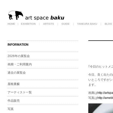
HOME
|
EXHIBITION
｜
ARTISTS
｜
GUIDE
｜
YANEURA BAKU
｜
BLOG
INFORMATION
2026年の展覧会
画廊・ご利用案内
｢今日のヒットメ
過去の展覧会
今日、良く出たの
いところですがシ
屋根裏貘
ます。
アーティスト一覧
画廊は
http://arts
写真は
http://ameb
作品販売
写真