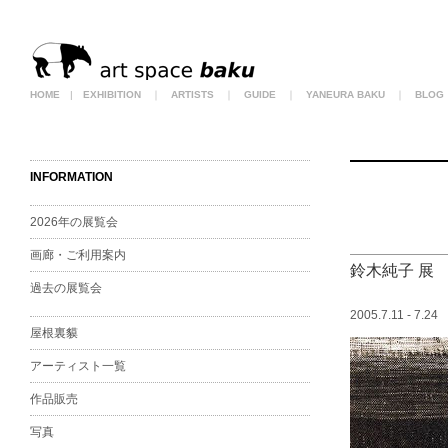
HOME
|
EXHIBITION
｜
ARTISTS
｜
GUIDE
｜
YANEURA BAKU
｜
BLOG
INFORMATION
2026年の展覧会
画廊・ご利用案内
鈴木純子 展
過去の展覧会
2005.7.11 - 7.24
屋根裏貘
アーティスト一覧
作品販売
写真