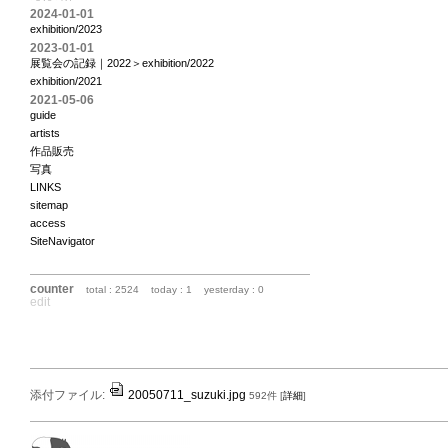
2024-01-01
exhibition/2023
2023-01-01
展覧会の記録｜2022＞exhibition/2022
exhibition/2021
2021-05-06
guide
artists
作品販売
写真
LINKS
sitemap
access
SiteNavigator
counter
total : 2524
today : 1
yesterday : 0
edit
添付ファイル:
20050711_suzuki.jpg
592件
[
詳細
]