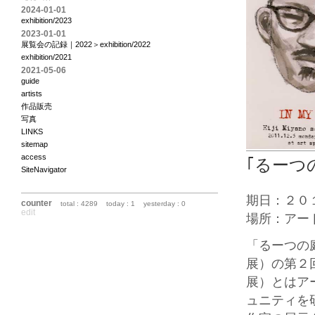
2024-01-01
exhibition/2023
2023-01-01
展覧会の記録｜2022＞exhibition/2022
exhibition/2021
2021-05-06
guide
artists
作品販売
写真
LINKS
sitemap
access
｢るーつ
SiteNavigator
期日：２０
counter
total : 4289
today : 1
yesterday : 0
edit
場所：アー
「るーつの
展）の第２
展）とはア
ュニティを