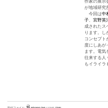
作家の展示
が地域研究
今回は
中
子
、
宮野英
成されたス
ります。し
コンセプト
度にしあが
ます。電気
往来する人
もイライラ
添付ファイル:
miyano.jpg
1275件
[
詳細
]