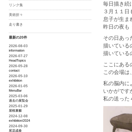
毎日描き続
リンク集
３月１１日
美術折々
息子が生ま
走り書き
昨日の夜も
その日あっ
最新の20件
描いている
2026-08-03
information
描いている
2026-07-27
HeadTopics
ここにある
2026-05-28
contact
この会場は
2026-05-10
exhibition
私の脳内に
2026-01-05
いかがです
MenuBar
2025-03-06
私の送った
過去の展覧会
2025-01-29
屋根裏貘
2024-12-08
exhibition/2024
2024-09-30
尾花成春