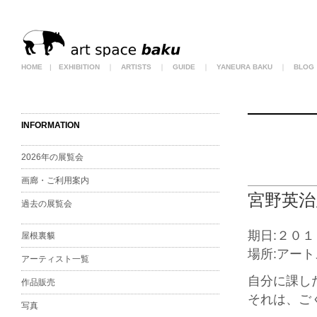
HOME
|
EXHIBITION
｜
ARTISTS
｜
GUIDE
｜
YANEURA BAKU
｜
BLOG
INFORMATION
2026年の展覧会
画廊・ご利用案内
宮野英治展 
過去の展覧会
期日:２０
屋根裏貘
場所:アー
アーティスト一覧
自分に課し
作品販売
それは、ご
写真