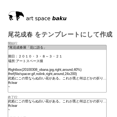
尾花成春
をテンプレートにして作成
開始行:
終了行: