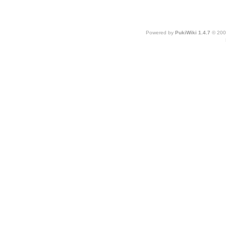
Powered by
PukiWiki 1.4.7
© 200