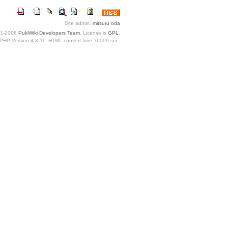
Site admin:
mitsuru oda
1-2006
PukiWiki Developers Team
. License is
GPL
.
PHP Version 4.3.11. HTML convert time: 0.009 sec.