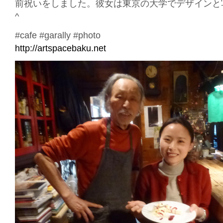
前祝いをしました。彼女は東京の大学でデザインと写
^
#cafe #garally #photo
http://artspacebaku.net