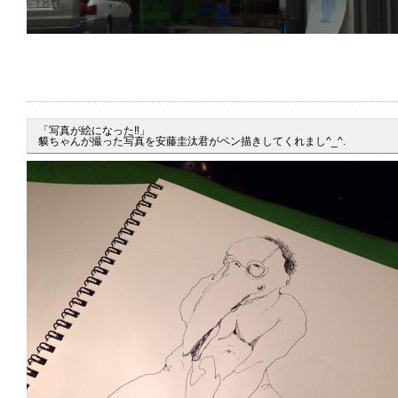
「写真が絵になった‼」

貘ちゃんが撮った写真を安藤圭汰君がペン描きしてくれまし^_^.