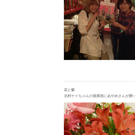
花と貘
北村ケイちゃんの個展祝にあやめさんが贈っ