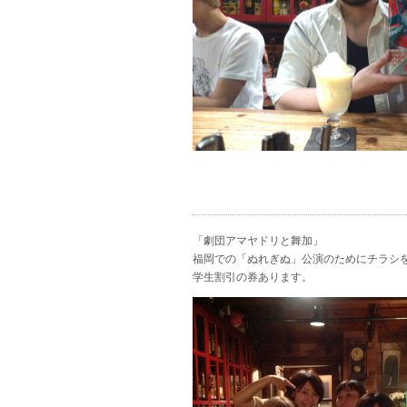
「劇団アマヤドリと舞加」
福岡での「ぬれぎぬ」公演のためにチラシを
学生割引の券あります。