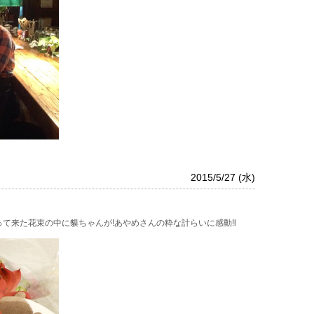
2015/5/27 (水)
て来た花束の中に貘ちゃんが!あやめさんの粋な計らいに感動!l