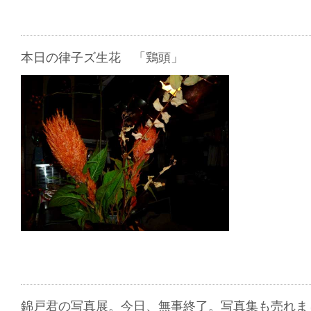
本日の律子ズ生花 「鶏頭」
錦戸君の写真展。今日、無事終了。写真集も売れま