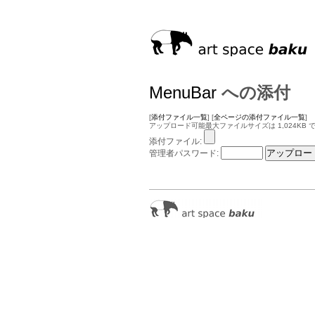
MenuBar
への添付
[
添付ファイル一覧
] [
全ページの添付ファイル一覧
]
アップロード可能最大ファイルサイズは 1,024KB 
添付ファイル:
管理者パスワード: