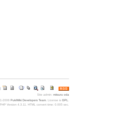
Site admin:
mitsuru oda
1-2006
PukiWiki Developers Team
. License is
GPL
.
PHP Version 4.3.11. HTML convert time: 0.005 sec.