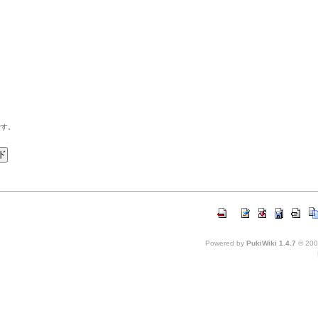
です。
Powered by
PukiWiki 1.4.7
© 200