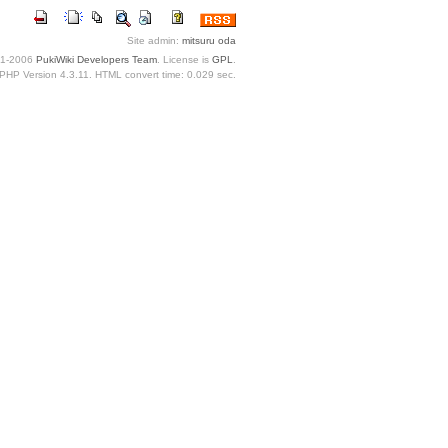
Site admin:
mitsuru oda
1-2006
PukiWiki Developers Team
. License is
GPL
.
PHP Version 4.3.11. HTML convert time: 0.029 sec.