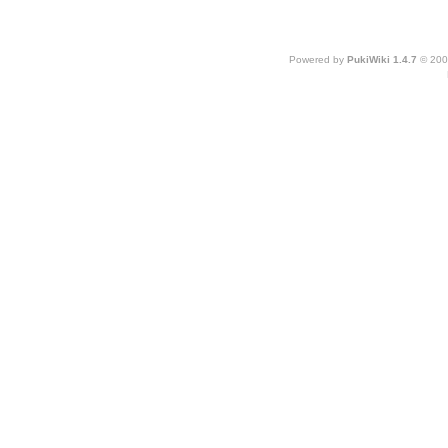
Powered by
PukiWiki 1.4.7
© 200