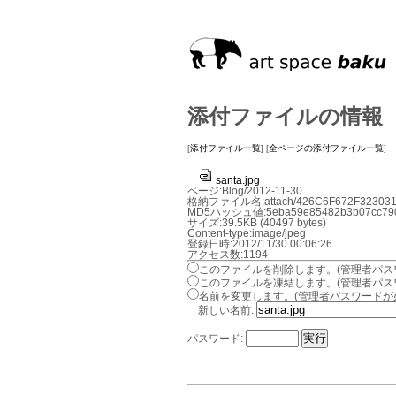
添付ファイルの情報
[
添付ファイル一覧
] [
全ページの添付ファイル一覧
]
santa.jpg
ページ:Blog/2012-11-30
格納ファイル名:attach/426C6F672F323031
MD5ハッシュ値:5eba59e85482b3b07cc790c
サイズ:39.5KB (40497 bytes)
Content-type:image/jpeg
登録日時:2012/11/30 00:06:26
アクセス数:1194
このファイルを削除します。(管理者パス
このファイルを凍結します。(管理者パス
名前を変更します。(管理者パスワードが
新しい名前:
パスワード: