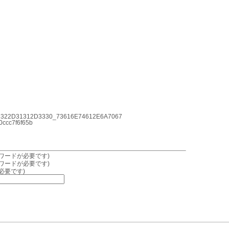
322D31312D3330_73616E74612E6A7067
cc7f6f65b
ワードが必要です)
ワードが必要です)
必要です)