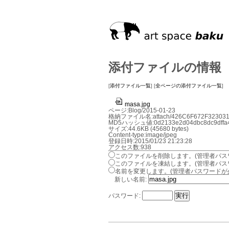
添付ファイルの情報
[
添付ファイル一覧
] [
全ページの添付ファイル一覧
]
masa.jpg
ページ:Blog/2015-01-23
格納ファイル名:attach/426C6F672F323031
MD5ハッシュ値:0d2133e2d04dbc8dc9dffa
サイズ:44.6KB (45680 bytes)
Content-type:image/jpeg
登録日時:2015/01/23 21:23:28
アクセス数:938
このファイルを削除します。(管理者パス
このファイルを凍結します。(管理者パス
名前を変更します。(管理者パスワードが
新しい名前:
パスワード: