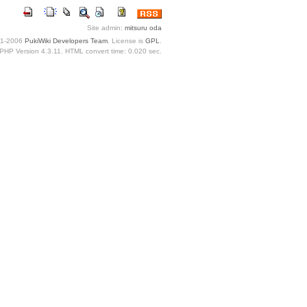
Site admin:
mitsuru oda
1-2006
PukiWiki Developers Team
. License is
GPL
.
PHP Version 4.3.11. HTML convert time: 0.020 sec.