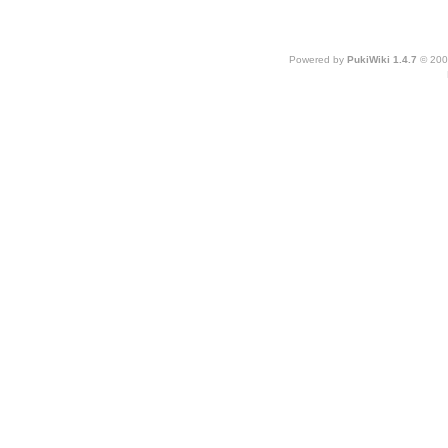
Powered by
PukiWiki 1.4.7
© 200