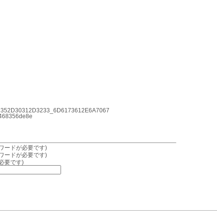
352D30312D3233_6D6173612E6A7067
468356de8e
ワードが必要です)
ワードが必要です)
必要です)