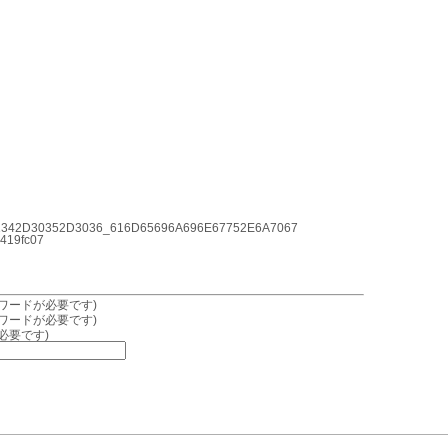
342D30352D3036_616D65696A696E67752E6A7067
419fc07
ワードが必要です)
ワードが必要です)
必要です)