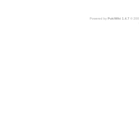
Powered by
PukiWiki 1.4.7
© 200