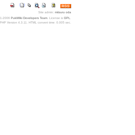
Site admin:
mitsuru oda
1-2006
PukiWiki Developers Team
. License is
GPL
.
PHP Version 4.3.11. HTML convert time: 0.005 sec.