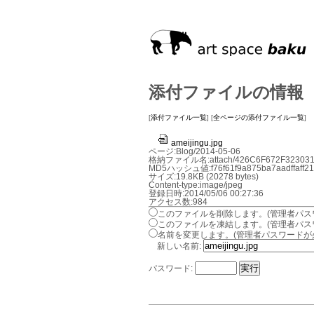
添付ファイルの情報
[
添付ファイル一覧
] [
全ページの添付ファイル一覧
]
ameijingu.jpg
ページ:Blog/2014-05-06
格納ファイル名:attach/426C6F672F323031
MD5ハッシュ値:f76f61f9a875ba7aadffaff21
サイズ:19.8KB (20278 bytes)
Content-type:image/jpeg
登録日時:2014/05/06 00:27:36
アクセス数:984
このファイルを削除します。(管理者パス
このファイルを凍結します。(管理者パス
名前を変更します。(管理者パスワードが
新しい名前:
パスワード: