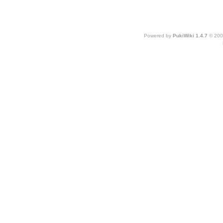
Powered by
PukiWiki 1.4.7
© 200