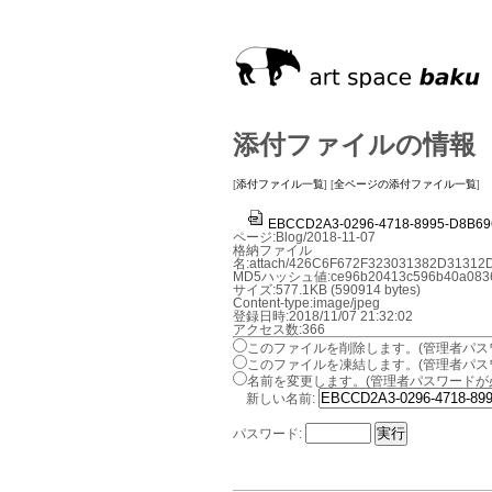
添付ファイルの情報
[
添付ファイル一覧
] [
全ページの添付ファイル一覧
]
EBCCD2A3-0296-4718-8995-D8B69
ページ:Blog/2018-11-07
格納ファイル
名:attach/426C6F672F323031382D3131
MD5ハッシュ値:ce96b20413c596b40a08361
サイズ:577.1KB (590914 bytes)
Content-type:image/jpeg
登録日時:2018/11/07 21:32:02
アクセス数:366
このファイルを削除します。(管理者パス
このファイルを凍結します。(管理者パス
名前を変更します。(管理者パスワードが
新しい名前:
パスワード: