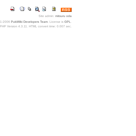
Site admin:
mitsuru oda
1-2006
PukiWiki Developers Team
. License is
GPL
.
PHP Version 4.3.11. HTML convert time: 0.007 sec.