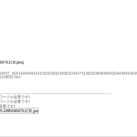
68761CB.jpeg
2D3037_45424343443241332D303239362D343731382D383939352D443842363
4f83176cf
ワードが必要です)
ワードが必要です)
必要です)