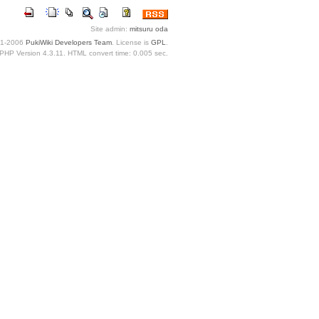
Site admin:
mitsuru oda
1-2006
PukiWiki Developers Team
. License is
GPL
.
PHP Version 4.3.11. HTML convert time: 0.005 sec.