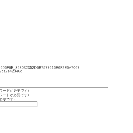
696F6E_323032352D6B7577616E6F2E6A7067
ca7e42346c
ワードが必要です)
ワードが必要です)
必要です)