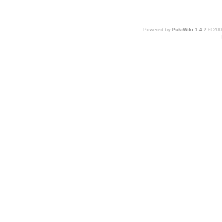
Powered by
PukiWiki 1.4.7
© 200