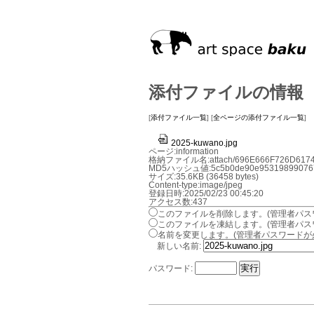
添付ファイルの情報
[
添付ファイル一覧
] [
全ページの添付ファイル一覧
]
2025-kuwano.jpg
ページ:information
格納ファイル名:attach/696E666F726D6174
MD5ハッシュ値:5c5b0de90e953198990767
サイズ:35.6KB (36458 bytes)
Content-type:image/jpeg
登録日時:2025/02/23 00:45:20
アクセス数:437
このファイルを削除します。(管理者パス
このファイルを凍結します。(管理者パス
名前を変更します。(管理者パスワードが
新しい名前:
パスワード: