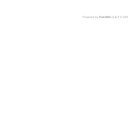
Powered by
PukiWiki 1.4.7
© 200