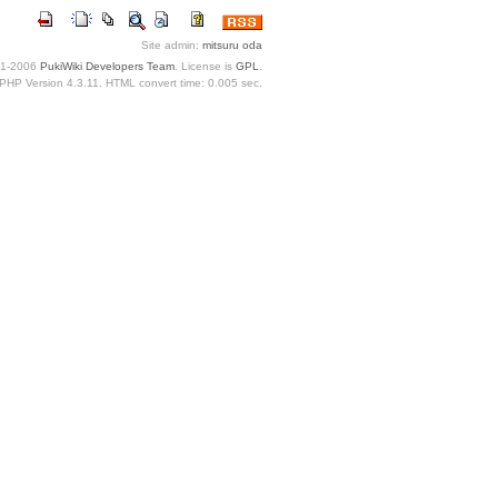
Site admin:
mitsuru oda
1-2006
PukiWiki Developers Team
. License is
GPL
.
PHP Version 4.3.11. HTML convert time: 0.005 sec.