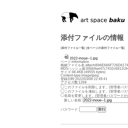
添付ファイルの情報
[
添付ファイル一覧
] [
全ページの添付ファイル一覧
]
2022-inoue--1.jpg
ページ:information
格納ファイル名:attach/696E666F726D6174
MD5ハッシュ値:00bb9ae47c7432c6812c94
サイズ:48.4KB (49555 bytes)
Content-type:image/jpeg
登録日時:2022/03/08 22:49:41
アクセス数:1269
このファイルを削除します。(管理者パス
このファイルを凍結します。(管理者パス
名前を変更します。(管理者パスワードが
新しい名前:
パスワード: