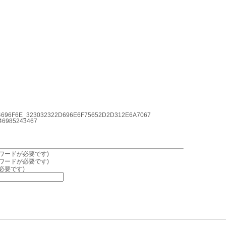
696F6E_323032322D696E6F75652D2D312E6A7067
6985243467
ワードが必要です)
ワードが必要です)
必要です)