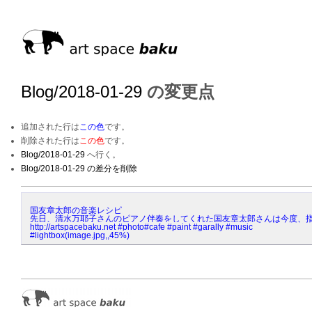
Blog/2018-01-29
の変更点
追加された行は
この色
です。
削除された行は
この色
です。
Blog/2018-01-29
へ行く。
Blog/2018-01-29 の差分を削除
国友章太郎の音楽レシピ
先日、清水万耶子さんのピアノ伴奏をしてくれた国友章太郎さんは今度、指揮者を
http://artspacebaku.net #photo#cafe #paint #garally #music 
#lightbox(image.jpg,,45%)