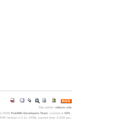
Site admin:
mitsuru oda
1-2006
PukiWiki Developers Team
. License is
GPL
.
PHP Version 4.3.11. HTML convert time: 0.009 sec.