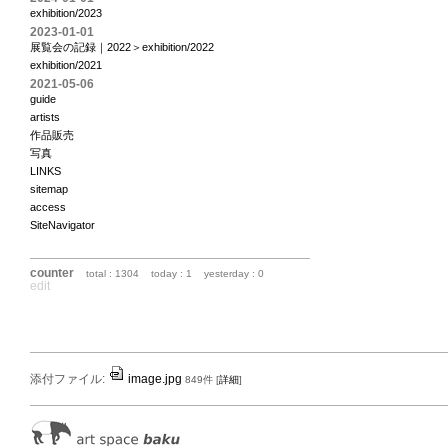
exhibition/2023
2023-01-01
展覧会の記録｜2022＞exhibition/2022
exhibition/2021
2021-05-06
guide
artists
作品販売
写真
LINKS
sitemap
access
SiteNavigator
counter
total : 1304
today : 1
yesterday : 0
edit
添付ファイル:
image.jpg
849件
[
詳細
]