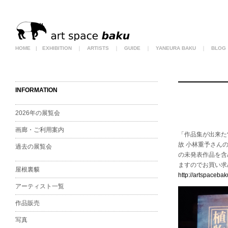
HOME
|
EXHIBITION
｜
ARTISTS
｜
GUIDE
｜
YANEURA BAKU
｜
BLOG
INFORMATION
2026年の展覧会
画廊・ご利用案内
「作品集が出来た^ 
故 小林重予さん
過去の展覧会
の未発表作品を含
ますのでお買い求め下
屋根裏貘
http://artspacebak
アーティスト一覧
作品販売
写真