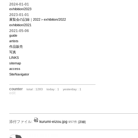
2024-01-01
exhibition/2023
2023-01-01
展覧会の記録｜2022＞exhibition/2022
exhibition/2021
2021-05-06
guide
artists
作品販売
写真
LINKS
sitemap
access
SiteNavigator
counter
total : 1283
today : 1
yesterday : 1
edit
添付ファイル:
kurumi-eizou.jpg
957件
[
詳細
]