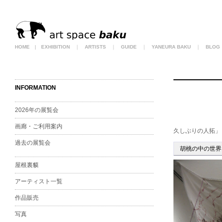
HOME
|
EXHIBITION
｜
ARTISTS
｜
GUIDE
｜
YANEURA BAKU
｜
BLOG
INFORMATION
2026年の展覧会
画廊・ご利用案内
久しぶりの人拓」
過去の展覧会
胡桃の中の世界
屋根裏貘
アーティスト一覧
作品販売
写真