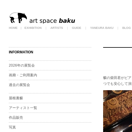
HOME
|
EXHIBITION
｜
ARTISTS
｜
GUIDE
｜
YANEURA BAKU
｜
BLOG
INFORMATION
2026年の展覧会
画廊・ご利用案内
貘の柴田君がピア
つでも安心して演
過去の展覧会
屋根裏貘
アーティスト一覧
作品販売
写真