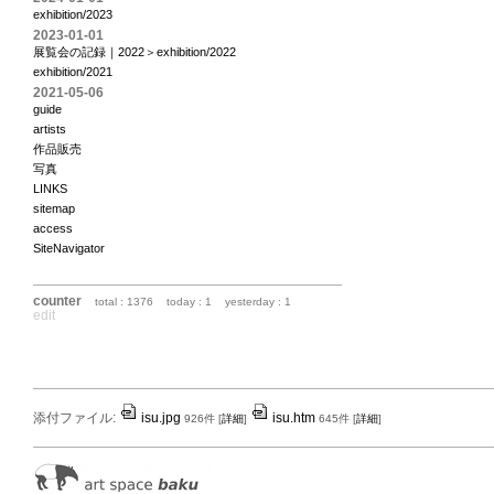
exhibition/2023
2023-01-01
展覧会の記録｜2022＞exhibition/2022
exhibition/2021
2021-05-06
guide
artists
作品販売
写真
LINKS
sitemap
access
SiteNavigator
counter
total : 1376
today : 1
yesterday : 1
edit
添付ファイル:
isu.jpg
isu.htm
926件
[
詳細
]
645件
[
詳細
]