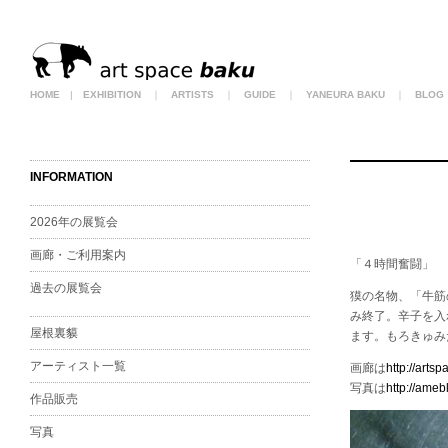
HOME
|
EXHIBITION
｜
ARTISTS
｜
GUIDE
｜
YANEURA BAKU
｜
BLOG
INFORMATION
2026年の展覧会
画廊・ご利用案内
「４時間奮闘」
過去の展覧会
獏の名物、「牛筋
み終了。辛子を入
屋根裏貘
ます。もろきゅみ
アーティスト一覧
画廊は
http://arts
写真は
http://ameb
作品販売
写真