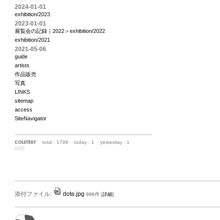
2024-01-01
exhibition/2023
2023-01-01
展覧会の記録｜2022＞exhibition/2022
exhibition/2021
2021-05-06
guide
artists
作品販売
写真
LINKS
sitemap
access
SiteNavigator
counter
total : 1799
today : 1
yesterday : 1
edit
添付ファイル:
dote.jpg
996件
[
詳細
]